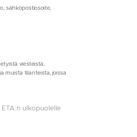
ro, sähköpostiosoite,
tyistä viesteistä,
 muista tilanteista, joissa
i ETA:n ulkopuolelle