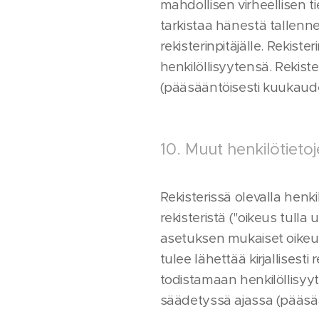
mahdollisen virheellisen t
tarkistaa hänestä tallennetu
rekisterinpitäjälle. Rekist
henkilöllisyytensä. Rekist
(pääsääntöisesti kuukaud
10. Muut henkilötietoj
Rekisterissä olevalla henk
rekisteristä ("oikeus tulla
asetuksen mukaiset oikeude
tulee lähettää kirjallisesti
todistamaan henkilöllisyyt
säädetyssä ajassa (pääsä