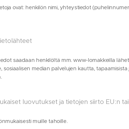
tietoja ovat: henkilön nimi, yhteystiedot (puhelinnume
ietolähteet
 tiedot saadaan henkilöltä mm. www-lomakkeilla lähete
 sosiaalisen median palvelujen kautta, tapaamisista ja
.
aiset luovutukset ja tietojen siirto EU:n ta
önmukaisesti muille tahoille.