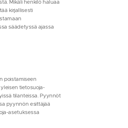
tä. Mikäli henkilö haluaa
ä kirjallisesti
odistamaan
sessa säädetyssä ajassa
jen poistamiseen
 yleisen tietosuoja-
yissä tilanteissa. Pyynnöt
aessa pyynnön esittäjää
suoja-asetuksessa