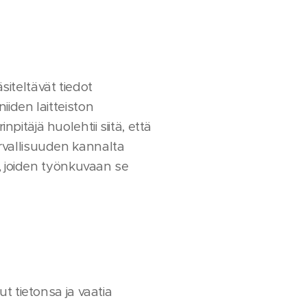
siteltävät tiedot
niiden laitteiston
pitäjä huolehtii siitä, että
urvallisuuden kannalta
ta, joiden työnkuvaan se
ut tietonsa ja vaatia