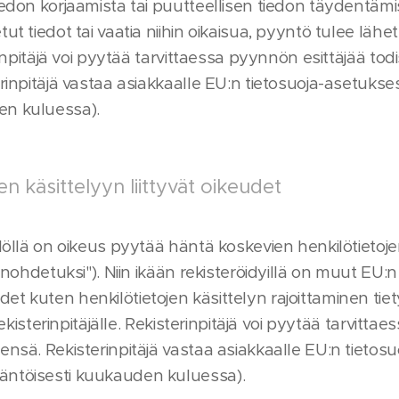
iedon korjaamista tai puutteellisen tiedon täydentämis
t tiedot tai vaatia niihin oikaisua, pyyntö tulee lähettä
erinpitäjä voi pyytää tarvittaessa pyynnön esittäjää t
erinpitäjä vastaa asiakkaalle EU:n tietosuoja-asetuk
en kuluessa).
en käsittelyyn liittyvät oikeudet
ilöllä on oikeus pyytää häntä koskevien henkilötieto
 unohdetuksi"). Niin ikään rekisteröidyillä on muut EU:n
t kuten henkilötietojen käsittelyn rajoittaminen tiet
 rekisterinpitäjälle. Rekisterinpitäjä voi pyytää tarvitt
ensä. Rekisterinpitäjä vastaa asiakkaalle EU:n tieto
äntöisesti kuukauden kuluessa).