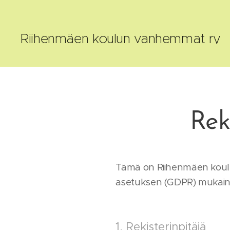
Riihenmäen koulun vanhemmat ry
vanhemmat
ry
Reki
Tämä on Riihenmäen koulun 
asetuksen (GDPR) mukainen 
1. Rekisterinpitäjä