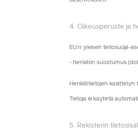
4. Oikeusperuste ja he
EU:n yleisen tietosuoja-a
- henkilön suostumus (doku
Henkilötietojen käsittelyn 
Tietoja ei käytetä automati
5. Rekisterin tietosisä