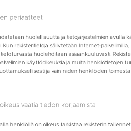
sen periaatteet
datetaan huolellisuutta ja tietojärjestelmien avulla kä
Kun rekisteritietoja säilytetään Internet-palvelimilla, 
 tietoturvasta huolehditaan asiaankuuluvasti. Rekisterin
 palvelimien käyttöoikeuksia ja muita henkilötietojen t
än luottamuksellisesti ja vain niiden henkilöiden toimes
 oikeus vaatia tiedon korjaamista
alla henkilöllä on oikeus tarkistaa rekisteriin tallennet