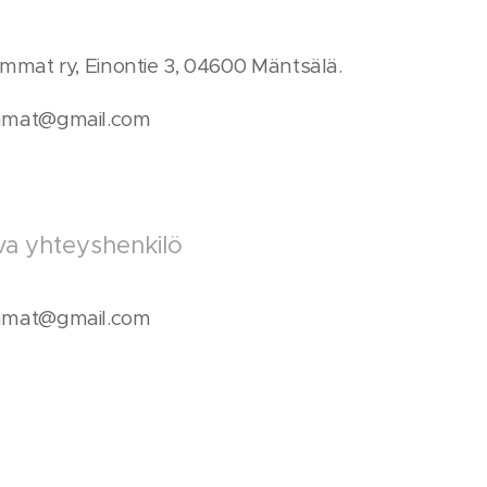
mat ry, Einontie 3, 04600 Mäntsälä.
mmat@gmail.com
ava yhteyshenkilö
mmat@gmail.com