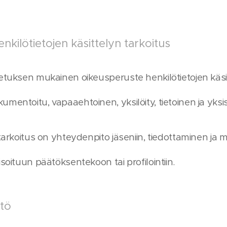
nkilötietojen käsittelyn tarkoitus
setuksen mukainen oikeusperuste henkilötietojen käsit
mentoitu, vapaaehtoinen, yksilöity, tietoinen ja yksis
tarkoitus on yhteydenpito jäseniin, tiedottaminen ja m
soituun päätöksentekoon tai profilointiin.
ltö