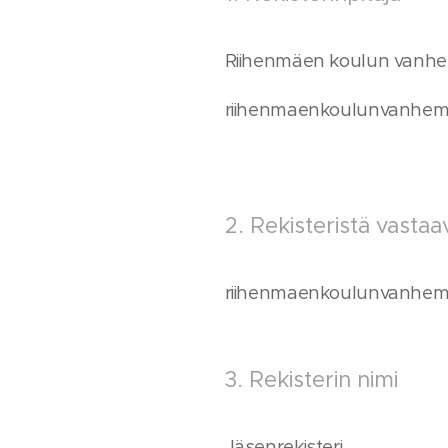
Riihenmäen koulun vanhem
riihenmaenkoulunvanhe
2. Rekisteristä vasta
riihenmaenkoulunvanhe
3. Rekisterin nimi
Jäsenrekisteri.